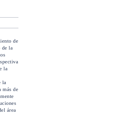
iento de
 de la
tos
spectiva
e la
 la
n más de
lmente
uciones
el área