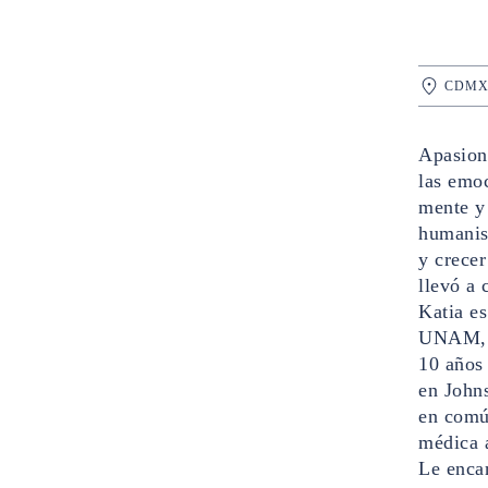
CDM
Apasiona
las emoc
mente y
humanist
y crecer
llevó a 
Katia es
UNAM, c
10 años
en John
en comú
médica 
Le encan