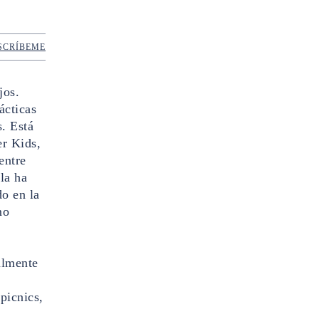
SCRÍBEME
jos.
ácticas
s. Está
er Kids,
entre
la ha
do en la
mo
almente
picnics,