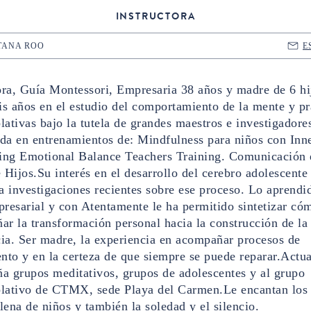
INSTRUCTORA
TANA ROO
E
ra, Guía Montessori, Empresaria 38 años y madre de 6 hi
is años en el estudio del comportamiento de la mente y pr
ativas bajo la tutela de grandes maestros e investigadore
ada en entrenamientos de: Mindfulness para niños con Inn
ting Emotional Balance Teachers Training. Comunicación 
 Hijos.Su interés en el desarrollo del cerebro adolescente 
a investigaciones recientes sobre ese proceso. Lo aprendi
resarial y con Atentamente le ha permitido sintetizar có
r la transformación personal hacia la construcción de la
cia. Ser madre, la experiencia en acompañar procesos de
nto y en la certeza de que siempre se puede reparar.Actu
a grupos meditativos, grupos de adolescentes y al grupo
lativo de CTMX, sede Playa del Carmen.Le encantan los 
llena de niños y también la soledad y el silencio.