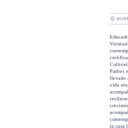
QUIN
Educado
Veintisé
contempl
certific
Cultiva
Padres e
llevado 
vida emp
acompaña
resilien
crecimie
acompañ
contemp
la casa 